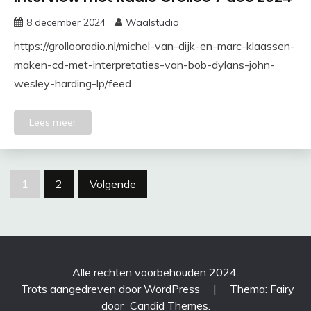
8 december 2024
Waalstudio
https://grollooradio.nl/michel-van-dijk-en-marc-klaassen-
maken-cd-met-interpretaties-van-bob-dylans-john-
wesley-harding-lp/feed
Lees meer
Berichten
1
2
Volgende
paginering
Alle rechten voorbehouden 2024.
Trots aangedreven door WordPress
|
Thema: Fairy
door
Candid Themes
.