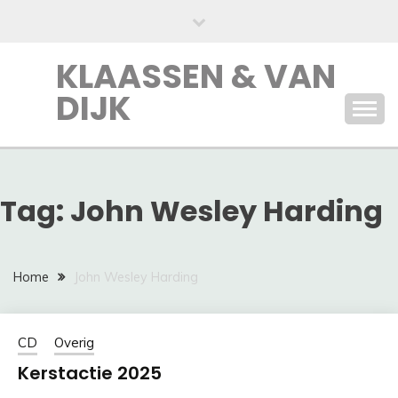
Ga
naar
de
KLAASSEN & VAN
inhoud
DIJK
Tag:
John Wesley Harding
Home
John Wesley Harding
CD
Overig
Kerstactie 2025