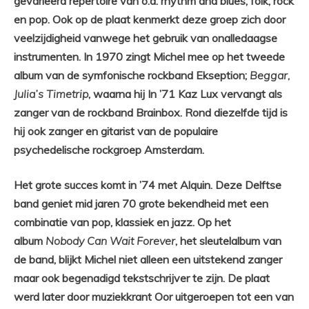
gevarieerd repertoire van o.a. rhythm and blues, folk, rock
en pop. Ook op de plaat kenmerkt deze groep zich door
veelzijdigheid vanwege het gebruik van onalledaagse
instrumenten. In 1970 zingt Michel mee op het tweede
album van de symfonische rockband Ekseption;
Beggar,
Julia’s Timetrip
, waarna hij In ’71 Kaz Lux vervangt als
zanger van de rockband Brainbox. Rond diezelfde tijd is
hij ook zanger en gitarist van de populaire
psychedelische rockgroep Amsterdam.
Het grote succes komt in ’74 met Alquin. Deze Delftse
band geniet mid jaren 70 grote bekendheid met een
combinatie van pop, klassiek en jazz. Op het
album
Nobody Can Wait Forever
, het sleutelalbum van
de band, blijkt Michel niet alleen een uitstekend zanger
maar ook begenadigd tekstschrijver te zijn. De plaat
werd later door muziekkrant Oor uitgeroepen tot een van