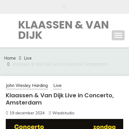
Ga
naar
de
KLAASSEN & VAN
inhoud
DIJK
Home
Live
Klaassen & Van Dijk Live in Concerto, Amsterdam
John Wesley Harding
Live
Klaassen & Van Dijk Live in Concerto,
Amsterdam
19 december 2024
Waalstudio