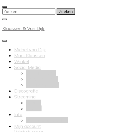
Ga
naar
Zoeken
de
naar:
inhoud
Klaassen & Van Dijk
Michel van Dijk
Marc Klaassen
Winkel
Social Media
YouTube Feed
Facebook Feed
Instagram Feed
Discografie
Streaming
Spotify
Deezer
Info
Retourneringsbeleid
Mijn account