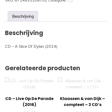
SKU:
8714835108702
Categorie:
CD
Of
Dylan
(2014)
Beschrijving
aantal
Beschrijving
CD – A Slice Of Dylan (2014)
Gerelateerde producten
CD – Live Op De Parade
Klaassen & van Dijk –
(2016)
compleet – 3 CD’s