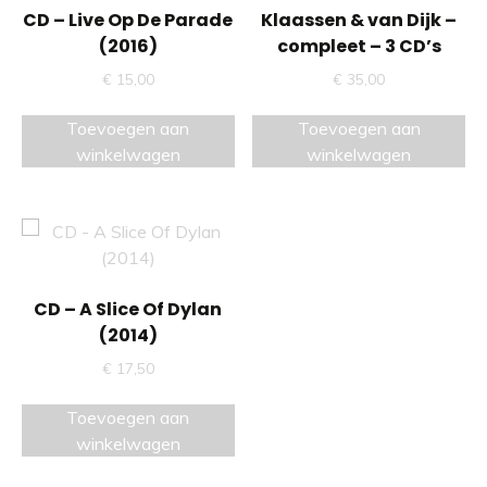
CD – Live Op De Parade
Klaassen & van Dijk –
(2016)
compleet – 3 CD’s
€
15,00
€
35,00
Toevoegen aan
Toevoegen aan
winkelwagen
winkelwagen
CD – A Slice Of Dylan
(2014)
€
17,50
Toevoegen aan
winkelwagen