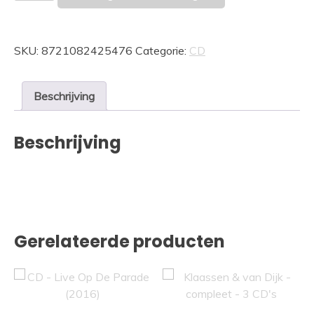
-
John
Wesley
SKU:
8721082425476
Categorie:
CD
Harding
(2025)
aantal
Beschrijving
Beschrijving
Gerelateerde producten