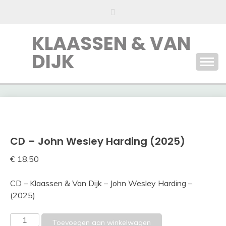
Ga
naar
de
KLAASSEN & VAN
inhoud
DIJK
CD – John Wesley Harding (2025)
€
18,50
CD – Klaassen & Van Dijk – John Wesley Harding –
(2025)
CD
Toevoegen aan winkelwagen