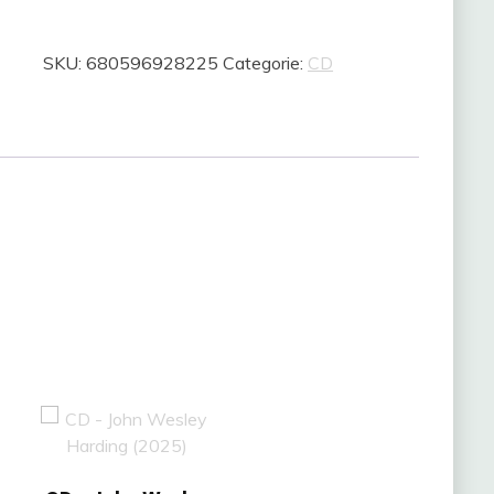
Live
Op
SKU:
680596928225
Categorie:
CD
De
Parade
(2016)
aantal